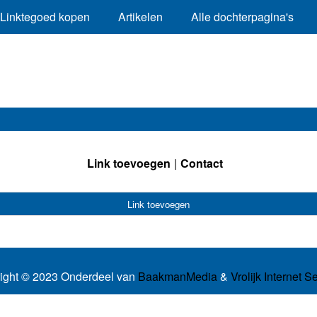
Linktegoed kopen
Artikelen
Alle dochterpagina's
Link toevoegen
Contact
Link toevoegen
ight © 2023 Onderdeel van
BaakmanMedia
&
Vrolijk Internet S