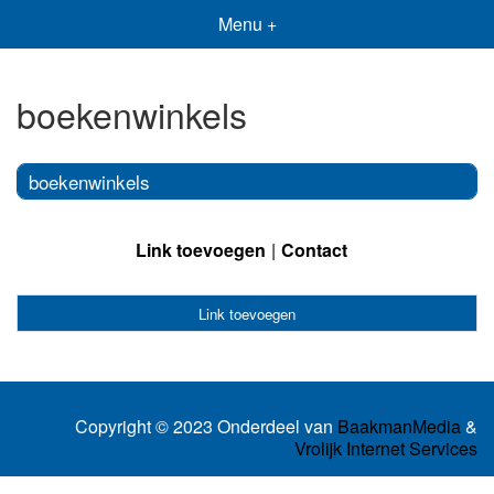
Menu +
boekenwinkels
boekenwinkels
Link toevoegen
Contact
Link toevoegen
Copyright © 2023 Onderdeel van
BaakmanMedia
&
Vrolijk Internet Services